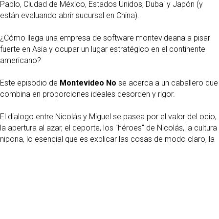
Pablo, Ciudad de México, Estados Unidos, Dubai y Japón (y
están evaluando abrir sucursal en China).
¿Cómo llega una empresa de software montevideana a pisar
fuerte en Asia y ocupar un lugar estratégico en el continente
americano?
Este episodio de
Montevideo No
se acerca a un caballero que
combina en proporciones ideales desorden y rigor.
El dialogo entre Nicolás y Miguel se pasea por el valor del ocio,
la apertura al azar, el deporte, los "héroes" de Nicolás, la cultura
nipona, lo esencial que es explicar las cosas de modo claro, la
tensión entre la política y las tecnologías disruptivas, los logros
y el valor de vivir en un país pequeño, el desarrollo de vehículos
autónomos para el agro y, por supuesto, el futuro de la región.
¡Dale play!