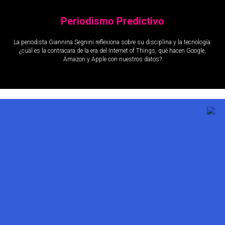
Periodismo Predictivo
La periodista Giannina Segnini reflexiona sobre su disciplina y la tecnología:
¿cuál es la contracara de la era del Internet of Things, qué hacen Google,
Amazon y Apple con nuestros datos?