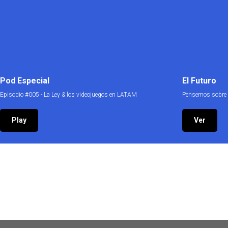
Pod Especial
El Futuro
Episodio #005 - La Ley & los videojuegos en LATAM
Pensemos sobre e
Play
Ver